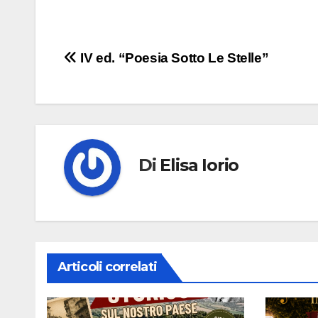
Navigazione
IV ed. “Poesia Sotto Le Stelle”
articoli
Di
Elisa Iorio
Articoli correlati