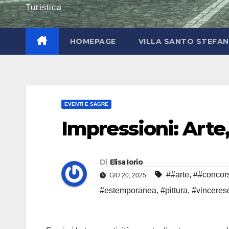
Turistica
HOMEPAGE
VILLA SANTO STEFA
EVENTI E SAGRE
Impressioni: Arte,
Di
Elisa Iorio
##arte
,
##concor
GIU 20, 2025
#estemporanea
,
#pittura
,
#vinceres