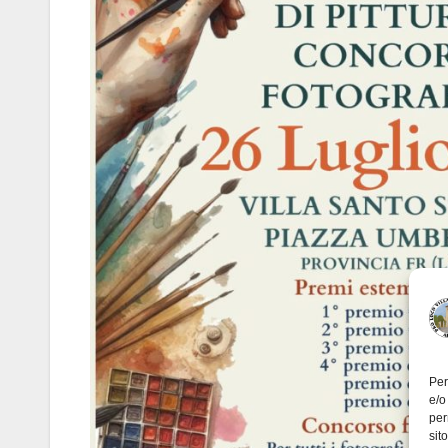
Per
e/o
per
sit