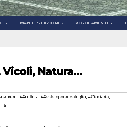
NO
MANIFESTAZIONI
REGOLAMENTI
 Vicoli, Natura…
soapremi
,
##cultura
,
##estemporanealuglio
,
#Ciociaria
,
oldi