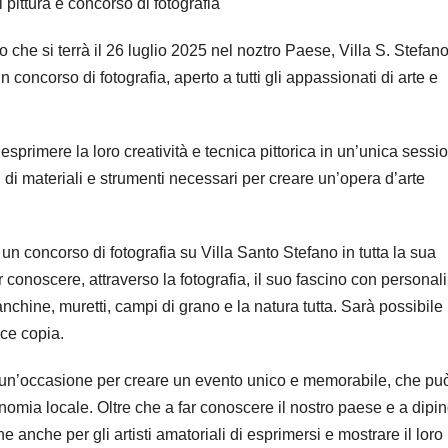
 pittura e concorso di fotografia
 che si terrà il 26 luglio 2025 nel noztro Paese, Villa S. Stefano
concorso di fotografia, aperto a tutti gli appassionati di arte e
 esprimere la loro creatività e tecnica pittorica in un’unica sessi
i di materiali e strumenti necessari per creare un’opera d’arte
 un concorso di fotografia su Villa Santo Stefano in tutta la sua
r conoscere, attraverso la fotografia, il suo fascino con personali
panchine, muretti, campi di grano e la natura tutta. Sarà possibile
ice copia.
un’occasione per creare un evento unico e memorabile, che pu
nomia locale. Oltre che a far conoscere il nostro paese e a dipi
one anche per gli artisti amatoriali di esprimersi e mostrare il loro